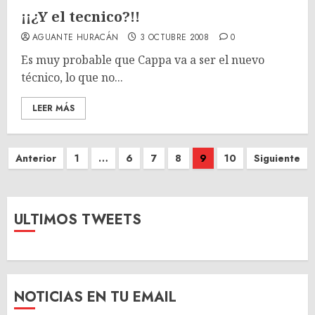
¡¡¿Y el tecnico?!!
AGUANTE HURACÁN
3 OCTUBRE 2008
0
Es muy probable que Cappa va a ser el nuevo
técnico, lo que no...
LEER MÁS
Paginación
Anterior
1
…
6
7
8
9
10
Siguiente
de
entradas
ULTIMOS TWEETS
NOTICIAS EN TU EMAIL