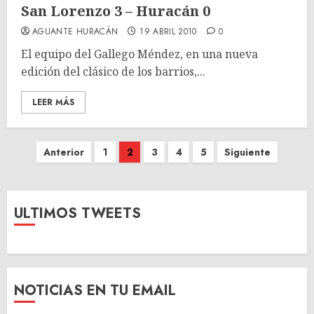
San Lorenzo 3 – Huracán 0
AGUANTE HURACÁN
19 ABRIL 2010
0
El equipo del Gallego Méndez, en una nueva
edición del clásico de los barrios,...
LEER MÁS
Paginación
Anterior
1
2
3
4
5
Siguiente
de
entradas
ULTIMOS TWEETS
NOTICIAS EN TU EMAIL