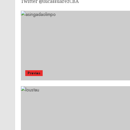
Twitter @lucassuarezCBA
Previas