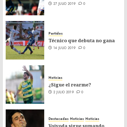
27 JULIO 2019
0
Partidos
Técnico que debuta no gana
14 JULIO 2019
0
Noticias
¿Sigue el rearme?
2 JULIO 2019
0
Destacadas
Noticias
Noticias
Vojvoda sigue sumando