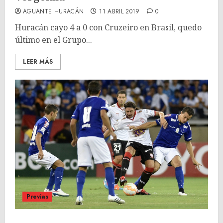
AGUANTE HURACÁN
11 ABRIL 2019
0
Huracán cayo 4 a 0 con Cruzeiro en Brasil, quedo
último en el Grupo...
LEER MÁS
Previas