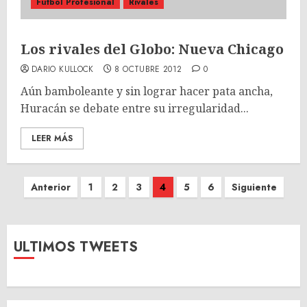
Fútbol Profesional
Rivales
Los rivales del Globo: Nueva Chicago
DARIO KULLOCK
8 OCTUBRE 2012
0
Aún bamboleante y sin lograr hacer pata ancha,
Huracán se debate entre su irregularidad...
LEER MÁS
Paginación
Anterior
1
2
3
4
5
6
Siguiente
de
entradas
ULTIMOS TWEETS