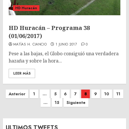
HD Huracán
HD Huracán – Programa 38
(01/06/2017)
MATÍAS H. CIANCIO
1 JUNIO 2017
0
Pese a las bajas, el Globo consiguió una verdadera
hazaña y sobre la hora...
LEER MÁS
Paginación
Anterior
1
…
5
6
7
8
9
10
11
de
…
15
Siguiente
entradas
ULTIMOS TWEETS