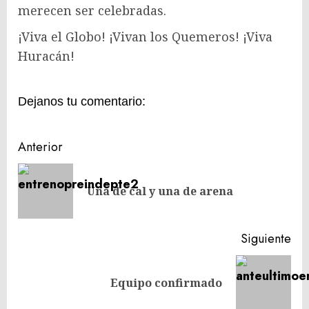
merecen ser celebradas.
¡Viva el Globo! ¡Vivan los Quemeros! ¡Viva
Huracán!
Dejanos tu comentario:
Navegación
Anterior
de
En
entradas
Una de cal y una de arena
ant
Siguiente
Siguiente
Equipo confirmado
entrada: