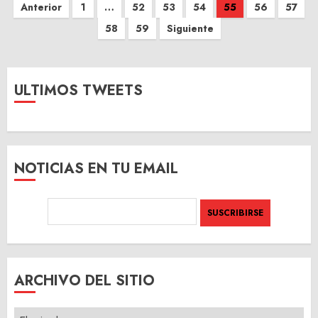
Paginación
Anterior
1
…
52
53
54
55
56
57
de
58
59
Siguiente
entradas
ULTIMOS TWEETS
NOTICIAS EN TU EMAIL
ARCHIVO DEL SITIO
ARCHIVO