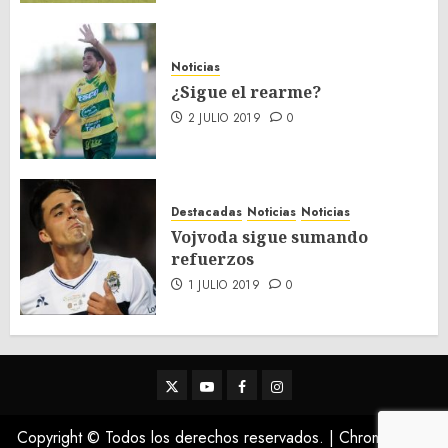
Noticias
¿Sigue el rearme?
2 JULIO 2019
0
Destacadas
Noticias
Noticias
Vojvoda sigue sumando
refuerzos
1 JULIO 2019
0
Twitter
Youtube
Facebook
Instagram
Copyright © Todos los derechos reservados.
|
ChromeNews