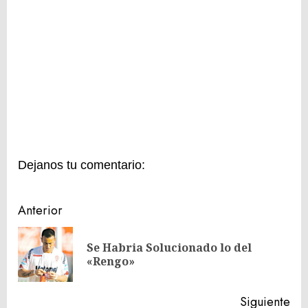
Dejanos tu comentario:
Navegación
Anterior
de
Se Habria Solucionado lo del
En
entradas
«Rengo»
ant
Siguiente