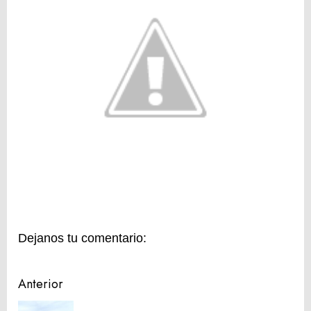
Dejanos tu comentario:
Navegación
Anterior
de