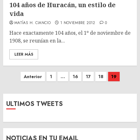
104 años de Huracán, un estilo de
vida
MATÍAS H. CIANCIO
1 NOVIEMBRE 2012
0
Hace exactamente 104 años, el 1º de noviembre de
1908, se reunían en la...
LEER MÁS
Paginación
Anterior
1
…
16
17
18
19
de
entradas
ULTIMOS TWEETS
NOTICIAS EN TU EMAIL