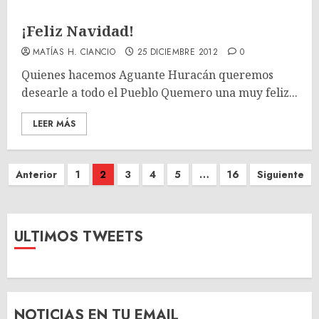
¡Feliz Navidad!
MATÍAS H. CIANCIO
25 DICIEMBRE 2012
0
Quienes hacemos Aguante Huracán queremos
desearle a todo el Pueblo Quemero una muy feliz...
LEER MÁS
Paginación
Anterior
1
2
3
4
5
…
16
Siguiente
de
entradas
ULTIMOS TWEETS
NOTICIAS EN TU EMAIL