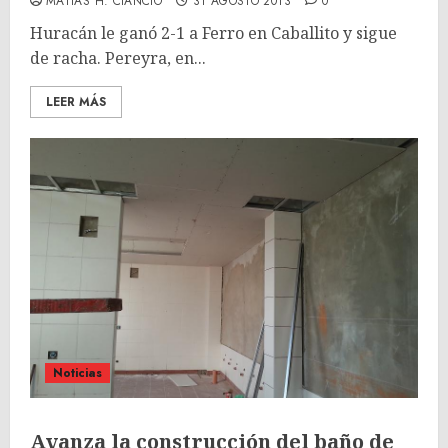
MATÍAS H. CIANCIO
31 AGOSTO 2013
0
Huracán le ganó 2-1 a Ferro en Caballito y sigue
de racha. Pereyra, en...
LEER MÁS
Noticias
Avanza la construcción del baño de