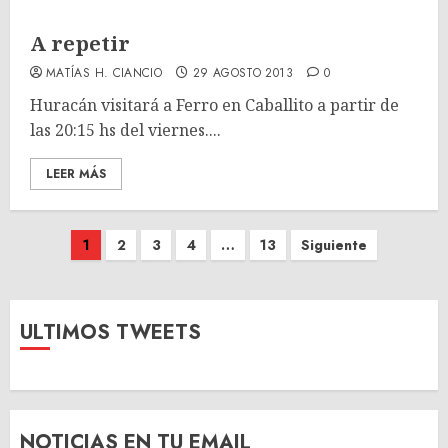
A repetir
MATÍAS H. CIANCIO
29 AGOSTO 2013
0
Huracán visitará a Ferro en Caballito a partir de
las 20:15 hs del viernes....
LEER MÁS
Paginación
1
2
3
4
…
13
Siguiente
de
entradas
ULTIMOS TWEETS
NOTICIAS EN TU EMAIL