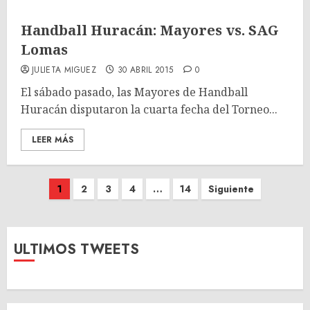
Handball Huracán: Mayores vs. SAG
Lomas
JULIETA MIGUEZ
30 ABRIL 2015
0
El sábado pasado, las Mayores de Handball
Huracán disputaron la cuarta fecha del Torneo...
LEER MÁS
Paginación
1
2
3
4
…
14
Siguiente
de
entradas
ULTIMOS TWEETS