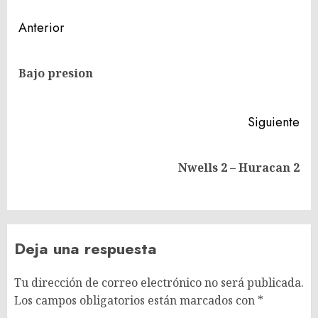
Navegación
Anterior
de
En
entradas
Bajo presion
ant
Siguiente
Siguiente
Nwells 2 – Huracan 2
entrada:
Deja una respuesta
Tu dirección de correo electrónico no será publicada.
Los campos obligatorios están marcados con
*