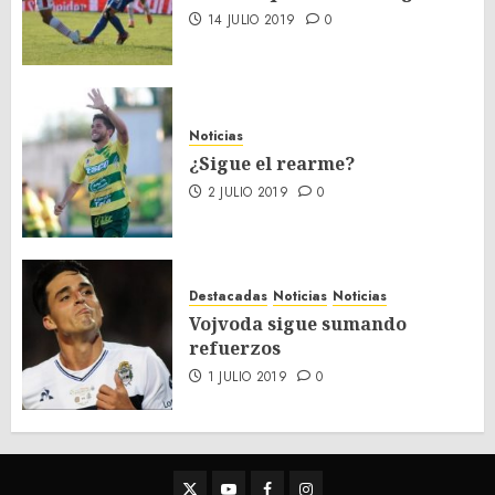
14 JULIO 2019
0
Noticias
¿Sigue el rearme?
2 JULIO 2019
0
Destacadas
Noticias
Noticias
Vojvoda sigue sumando
refuerzos
1 JULIO 2019
0
Twitter
Youtube
Facebook
Instagram