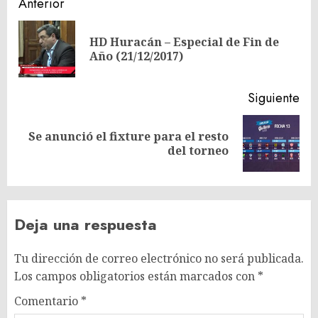
Navegación
Anterior
de
HD Huracán – Especial de Fin de
En
entradas
Año (21/12/2017)
ant
Siguiente
Se anunció el fixture para el resto
Siguiente
del torneo
entrada:
Deja una respuesta
Tu dirección de correo electrónico no será publicada.
Los campos obligatorios están marcados con
*
Comentario
*