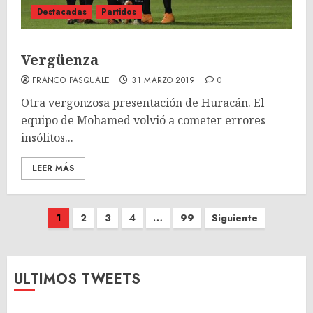
Destacadas
Partidos
Vergüenza
FRANCO PASQUALE
31 MARZO 2019
0
Otra vergonzosa presentación de Huracán. El
equipo de Mohamed volvió a cometer errores
insólitos...
LEER MÁS
Paginación
1
2
3
4
…
99
Siguiente
de
entradas
ULTIMOS TWEETS