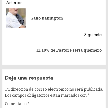
Navegación
Anterior
de
En
entradas
Gano Babington
ant
Siguiente
Siguiente
El 10% de Pastore seria quemero
entrada:
Deja una respuesta
Tu dirección de correo electrónico no será publicada.
Los campos obligatorios están marcados con
*
Comentario
*