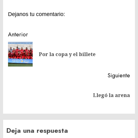
Dejanos tu comentario:
Navegación
Anterior
de
En
entradas
Por la copa y el billete
ant
Siguiente
Siguiente
Llegó la arena
entrada:
Deja una respuesta