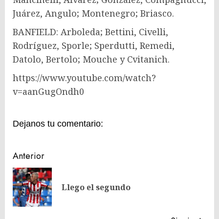
Juárez, Angulo; Montenegro; Briasco.
BANFIELD: Arboleda; Bettini, Civelli,
Rodríguez, Sporle; Sperdutti, Remedi,
Datolo, Bertolo; Mouche y Cvitanich.
https://www.youtube.com/watch?
v=aanGugOndh0
Dejanos tu comentario:
Navegación
Anterior
de
En
entradas
Llego el segundo
ant