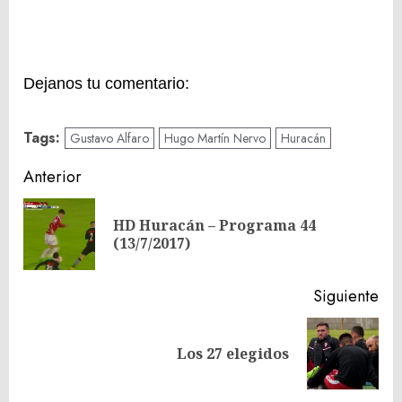
Dejanos tu comentario:
Tags:
Gustavo Alfaro
Hugo Martín Nervo
Huracán
Navegación
Anterior
de
HD Huracán – Programa 44
En
entradas
(13/7/2017)
ant
Siguiente
Siguiente
Los 27 elegidos
entrada: