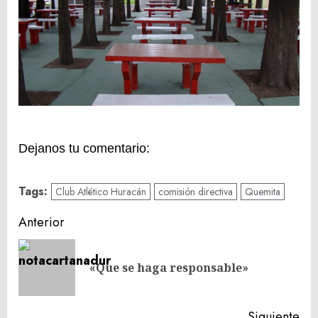
Dejanos tu comentario:
Tags:
Club Atlético Huracán
comisión directiva
Quemita
Navegación
Anterior
de
En
entradas
«Que se haga responsable»
ant
Siguiente