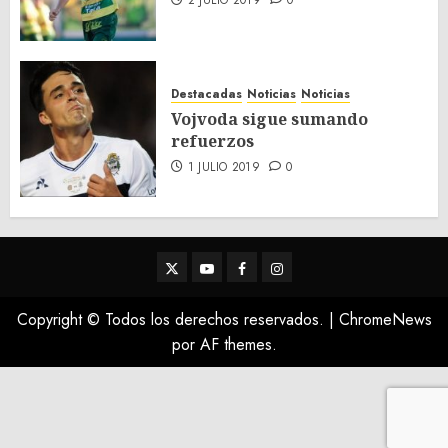
2 JULIO 2019
0
Destacadas
Noticias
Noticias
Vojvoda sigue sumando
refuerzos
1 JULIO 2019
0
Twitter
Youtube
Facebook
Instagram
Copyright © Todos los derechos reservados.
|
ChromeNews
por AF themes.