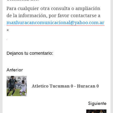
Para cualquier otra consulta o ampliación
de la información, por favor contactarse a
maxhuracancomunicacional@yahoo.com.ar
«
Dejanos tu comentario:
Navegación
Anterior
de
En
entradas
Atletico Tucuman 0 – Huracan 0
ant
Siguiente