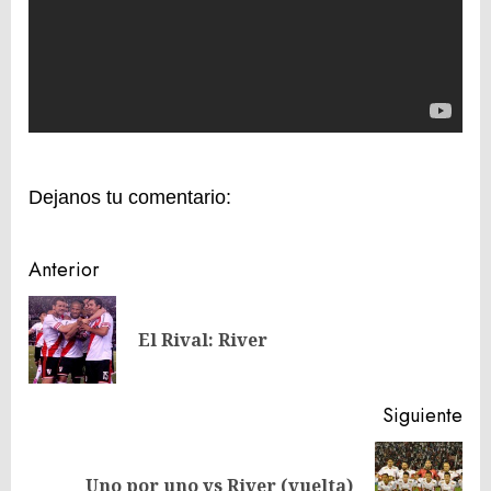
Dejanos tu comentario:
Navegación
Anterior
de
En
entradas
El Rival: River
ant
Siguiente
Siguiente
Uno por uno vs River (vuelta)