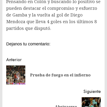
Pensando en Colón y buscando lo positivo se
pueden destacar el compromiso y esfuerzo
de Gamba y la vuelta al gol de Diego
Mendoza que lleva 4 goles en los últimos 8
partidos que disputó.
Dejanos tu comentario:
Navegación
Anterior
de
En
entradas
Prueba de fuego en el infierno
ant
Siguiente
Siguiente
Abstraerse