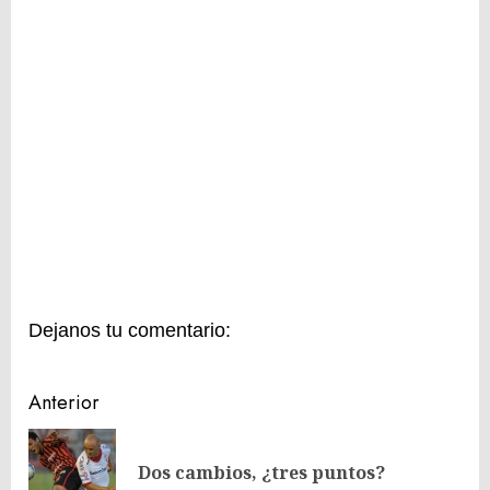
Dejanos tu comentario:
Navegación
Anterior
de
En
entradas
Dos cambios, ¿tres puntos?