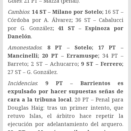
Goles
: 21 PT – Mazza (penal).
Cambios
:
14 ST – Milano por Sotelo
; 16 ST –
Córdoba por A. Álvarez; 36 ST – Cabalucci
por G. González;
41 ST – Espinoza por
Danelón
.
Amonestados
:
8 PT – Sotelo
;
17 PT –
Mancinelli
;
20 PT – Erramuspe
; 34 PT –
Barreto; 2 ST – Achucarro;
9 ST – Ferrero
;
27 ST – G. González.
Incidencias
:
9 PT – Barrientos es
expulsado por hacer supuestas señas de
cara a la tribuna local
. 20 PT – Penal para
Douglas Haig: tras un primer intento, que
retuvo Islas, el árbitro hace repetir la
ejecución por adelantamiento del arquero.