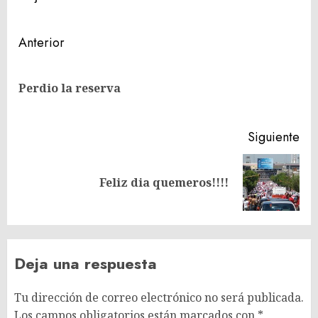
Navegación
Anterior
de
En
entradas
Perdio la reserva
ant
Siguiente
Siguiente
Feliz dia quemeros!!!!
entrada:
Deja una respuesta
Tu dirección de correo electrónico no será publicada.
Los campos obligatorios están marcados con
*