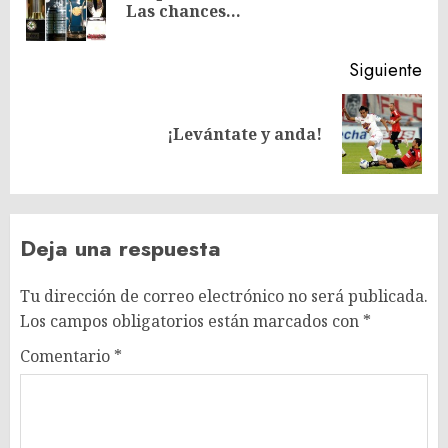
entradas
Las chances…
ant
Siguiente
Siguiente
¡Levántate y anda!
entrada:
Deja una respuesta
Tu dirección de correo electrónico no será publicada.
Los campos obligatorios están marcados con
*
Comentario
*