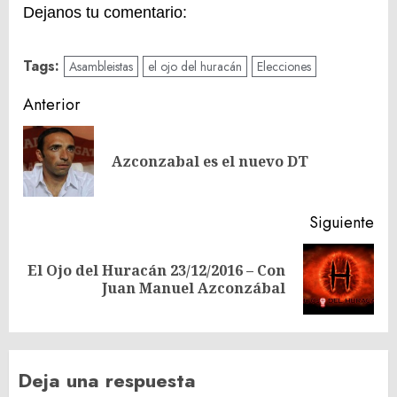
Dejanos tu comentario:
Tags:
Asambleistas
el ojo del huracán
Elecciones
Navegación
Anterior
de
En
entradas
Azconzabal es el nuevo DT
ant
Siguiente
El Ojo del Huracán 23/12/2016 – Con
Siguiente
Juan Manuel Azconzábal
entrada:
Deja una respuesta