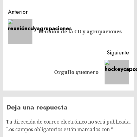
Navegación
Anterior
de
En
entradas
Reunión de la CD y agrupaciones
ant
Siguiente
Siguiente
Orgullo quemero
entrada:
Deja una respuesta
Tu dirección de correo electrónico no será publicada.
Los campos obligatorios están marcados con
*