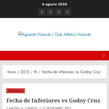
Saltar
6 agosto 2026
al
Twitter
Youtube
Facebook
Instagram
contenido
Inicio
2012
th
Fecha de Inferiores vs Godoy Cruz
Inferiores
Fecha de Inferiores vs Godoy Cruz
MATÍAS H. CIANCIO
11 NOVIEMBRE 2012