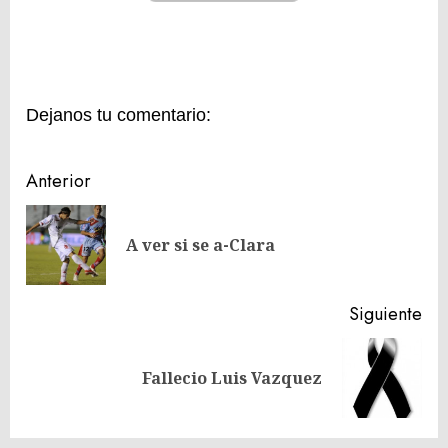
Dejanos tu comentario:
Navegación
Anterior
de
En
entradas
A ver si se a-Clara
ant
Siguiente
Siguiente
entrada: