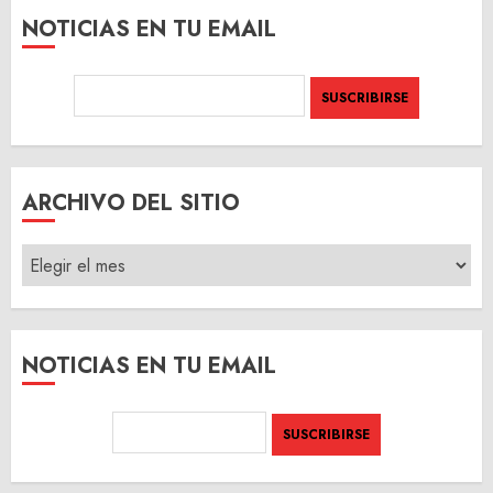
NOTICIAS EN TU EMAIL
ARCHIVO DEL SITIO
ARCHIVO
DEL
SITIO
NOTICIAS EN TU EMAIL