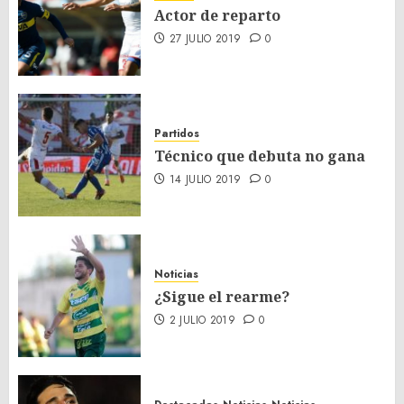
Actor de reparto
27 JULIO 2019
0
Partidos
Técnico que debuta no gana
14 JULIO 2019
0
Noticias
¿Sigue el rearme?
2 JULIO 2019
0