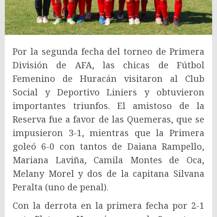
Por la segunda fecha del torneo de Primera
División de AFA, las chicas de Fútbol
Femenino de Huracán visitaron al Club
Social y Deportivo Liniers y obtuvieron
importantes triunfos. El amistoso de la
Reserva fue a favor de las Quemeras, que se
impusieron 3-1, mientras que la Primera
goleó 6-0 con tantos de Daiana Rampello,
Mariana Laviña, Camila Montes de Oca,
Melany Morel y dos de la capitana Silvana
Peralta (uno de penal).
Con la derrota en la primera fecha por 2-1