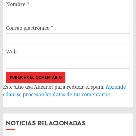
Nombre
*
Correo electrónico
*
Web
Este sitio usa Akismet para reducir el spam.
Aprende
cómo se procesan los datos de tus comentarios.
NOTICIAS RELACIONADAS