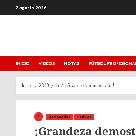
Saltar
7 agosto 2026
al
contenido
INICIO
VIDEOS
NOTAS
FÚTBOL PROFESIONA
Inicio
2013
th
¡Grandeza demostrada!
Destacadas
Noticias
¡Grandeza demost