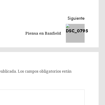
Siguiente
Entrada
Siguiente
Piensa en Banfield
anterior:
entrada:
publicada.
Los campos obligatorios están