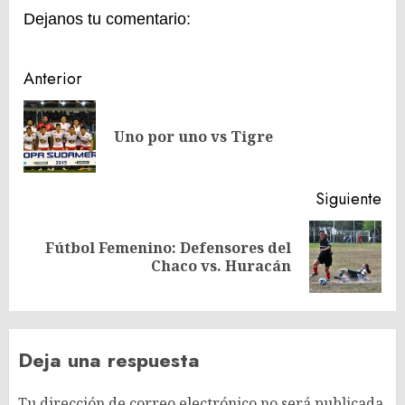
Dejanos tu comentario:
Navegación
Anterior
de
En
entradas
Uno por uno vs Tigre
ant
Siguiente
Fútbol Femenino: Defensores del
Siguiente
Chaco vs. Huracán
entrada:
Deja una respuesta
Tu dirección de correo electrónico no será publicada.