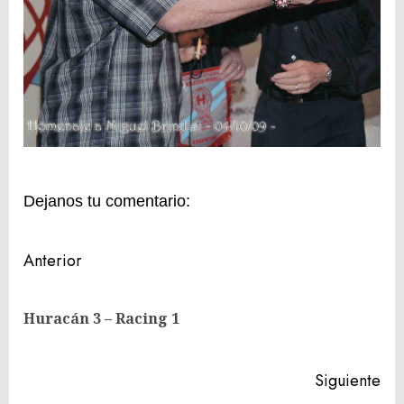
Dejanos tu comentario:
Navegación
Anterior
de
En
entradas
Huracán 3 – Racing 1
ant
Siguiente