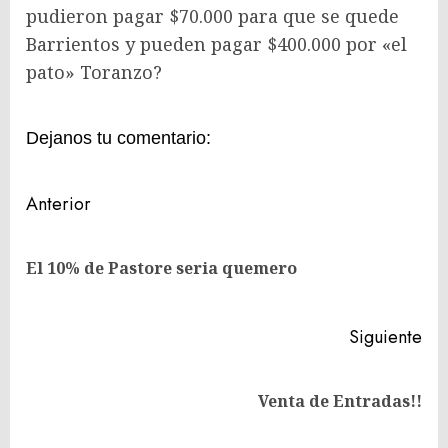
pudieron pagar $70.000 para que se quede
Barrientos y pueden pagar $400.000 por «el
pato» Toranzo?
Dejanos tu comentario:
Navegación
Anterior
de
En
entradas
El 10% de Pastore seria quemero
ant
Siguiente
Siguiente
Venta de Entradas!!
entrada: