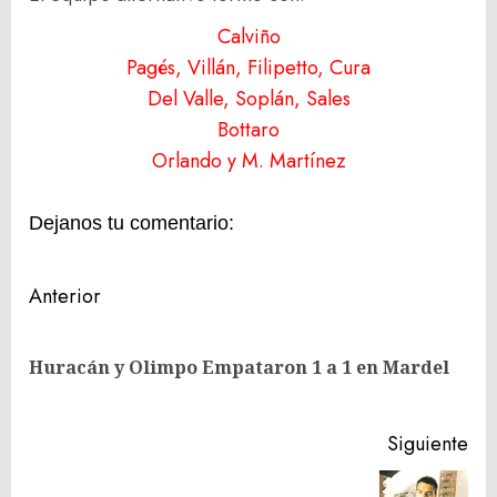
Calviño
Pagés, Villán, Filipetto, Cura
Del Valle, Soplán, Sales
Bottaro
Orlando y M. Martínez
Dejanos tu comentario:
Navegación
Anterior
de
En
entradas
Huracán y Olimpo Empataron 1 a 1 en Mardel
ant
Siguiente