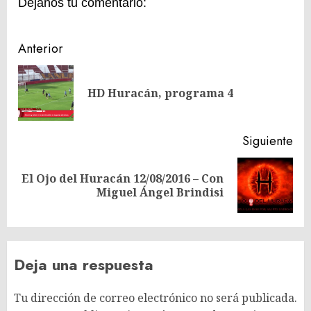
Dejanos tu comentario:
Navegación
Anterior
de
En
entradas
HD Huracán, programa 4
ant
Siguiente
El Ojo del Huracán 12/08/2016 – Con
Siguiente
Miguel Ángel Brindisi
entrada:
Deja una respuesta
Tu dirección de correo electrónico no será publicada.