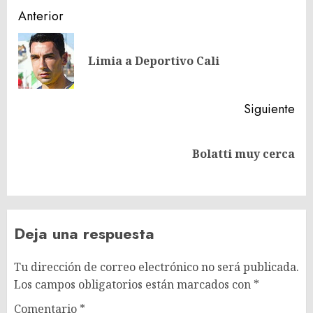
Navegación
Anterior
de
En
entradas
Limia a Deportivo Cali
ant
Siguiente
Siguiente
Bolatti muy cerca
entrada:
Deja una respuesta
Tu dirección de correo electrónico no será publicada.
Los campos obligatorios están marcados con
*
Comentario
*