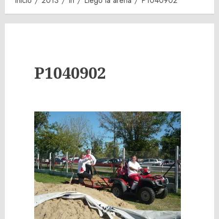
Inicio
2013
th
Llegó la arena
P1040902
P1040902