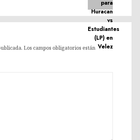
anterior:
entrada:
publicada.
Los campos obligatorios están