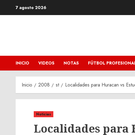
Saltar
7 agosto 2026
al
contenido
INICIO
VIDEOS
NOTAS
FÚTBOL PROFESIONA
Inicio
2008
st
Localidades para Huracan vs Estu
Noticias
Localidades para 