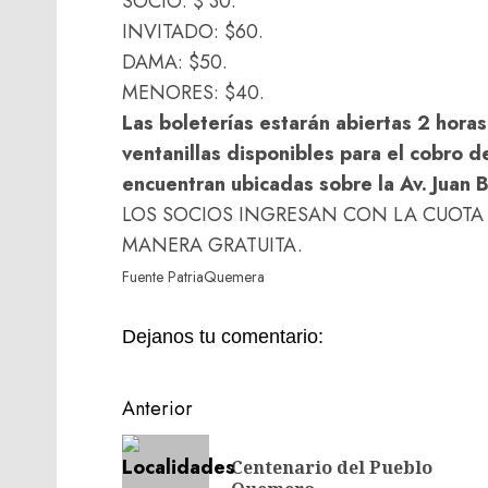
SOCIO: $ 30.
INVITADO: $60.
DAMA: $50.
MENORES: $40.
Las boleterías estarán abiertas 2 hora
ventanillas disponibles para el cobro 
encuentran ubicadas sobre la Av. Juan B
LOS SOCIOS INGRESAN CON LA CUOTA 
MANERA GRATUITA.
Fuente PatriaQuemera
Dejanos tu comentario:
Navegación
Anterior
de
Centenario del Pueblo
entradas