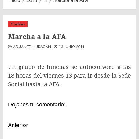
Inicio
2014
th
Marcha a la AFA
Cortitas
Marcha a la AFA
AGUANTE HURACÁN
13 JUNIO 2014
Un grupo de hinchas se autoconvocó a las
18 horas del viernes 13 para ir desde la Sede
Social hasta la AFA.
Dejanos tu comentario:
Navegación
Anterior
de