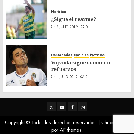
Noticias
¿Sigue el rearme?
2 JULIO 2019
0
Destacadas
Noticias
Noticias
Vojvoda sigue sumando
refuerzos
1 JULIO 2019
0
Twitter
Youtube
Facebook
Instagram
Copyright © Todos los derechos reservados.
|
ChromeNews
por AF themes.