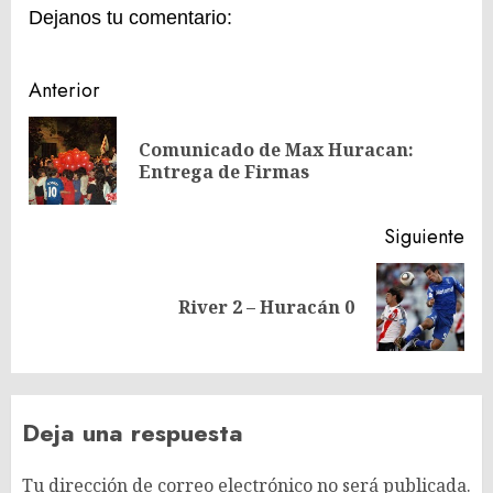
Dejanos tu comentario:
Navegación
Anterior
de
Comunicado de Max Huracan:
En
entradas
Entrega de Firmas
ant
Siguiente
Siguiente
River 2 – Huracán 0
entrada:
Deja una respuesta
Tu dirección de correo electrónico no será publicada.