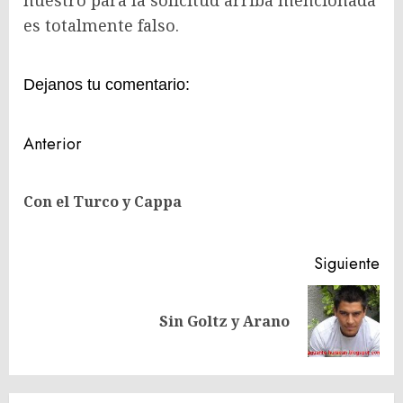
es totalmente falso.
Dejanos tu comentario:
Navegación
Anterior
de
En
entradas
Con el Turco y Cappa
ant
Siguiente
Siguiente
Sin Goltz y Arano
entrada: