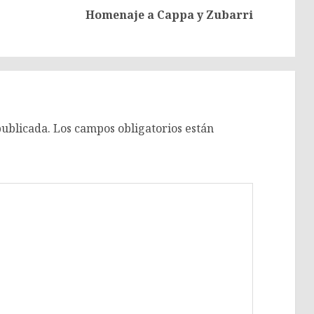
Entrada
Siguiente
Homenaje a Cappa y Zubarri
anterior:
entrada:
publicada.
Los campos obligatorios están