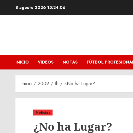
Saltar
8 agosto 2026
15:24:07
al
contenido
INICIO
VIDEOS
NOTAS
FÚTBOL PROFESIONA
Inicio
2009
th
¿No ha Lugar?
Noticias
¿No ha Lugar?