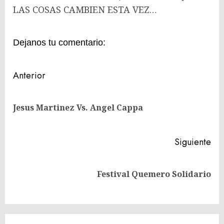
LAS COSAS CAMBIEN ESTA VEZ…
Dejanos tu comentario:
Navegación
Anterior
de
En
entradas
Jesus Martinez Vs. Angel Cappa
ant
Siguiente
Siguiente
Festival Quemero Solidario
entrada: