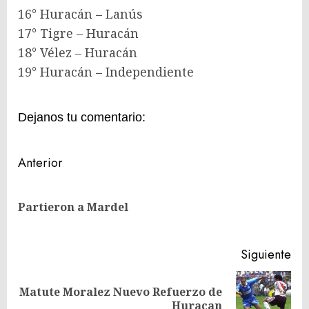
16° Huracán – Lanús
17° Tigre – Huracán
18° Vélez – Huracán
19° Huracán – Independiente
Dejanos tu comentario:
Navegación
Anterior
de
En
entradas
Partieron a Mardel
ant
Siguiente
Matute Moralez Nuevo Refuerzo de
Siguiente
Huracan