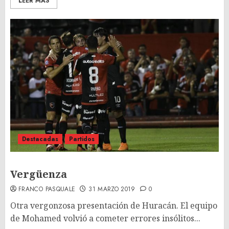
LEER MÁS
Destacadas
Partidos
Vergüenza
FRANCO PASQUALE
31 MARZO 2019
0
Otra vergonzosa presentación de Huracán. El equipo
de Mohamed volvió a cometer errores insólitos...