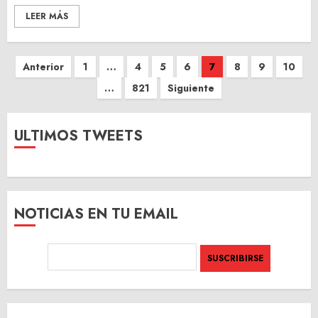
LEER MÁS
Paginación
Anterior
1
…
4
5
6
7
8
9
10
de
…
821
Siguiente
entradas
ULTIMOS TWEETS
NOTICIAS EN TU EMAIL