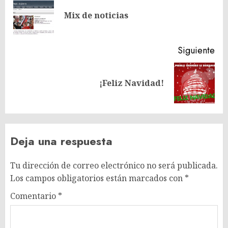
de
En
entradas
Mix de noticias
ant
Siguiente
Siguiente
¡Feliz Navidad!
entrada:
Deja una respuesta
Tu dirección de correo electrónico no será publicada.
Los campos obligatorios están marcados con
*
Comentario
*