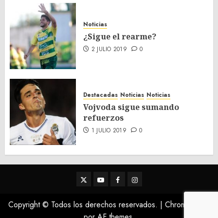
Noticias
¿Sigue el rearme?
2 JULIO 2019
0
Destacadas
Noticias
Noticias
Vojvoda sigue sumando
refuerzos
1 JULIO 2019
0
Twitter
Youtube
Facebook
Instagram
Copyright © Todos los derechos reservados.
|
ChromeNews
por AF themes.