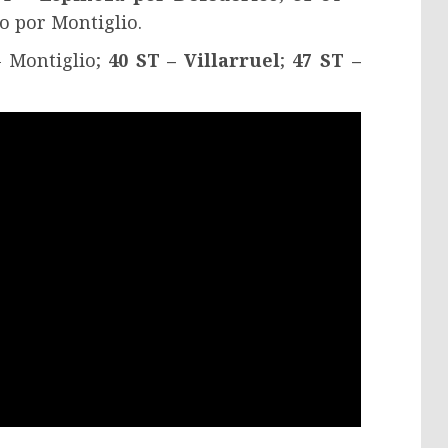
o por Montiglio.
– Montiglio;
40 ST – Villarruel
;
47 ST –