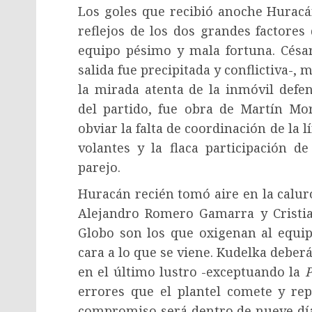
Los goles que recibió anoche Huracán
reflejos de los dos grandes factores
equipo pésimo y mala fortuna. César
salida fue precipitada y conflictiva-,
la mirada atenta de la inmóvil defe
del partido, fue obra de Martín Mor
obviar la falta de coordinación de la l
volantes y la flaca participación de
parejo.
Huracán recién tomó aire en la calu
Alejandro Romero Gamarra y Cristia
Globo son los que oxigenan al equi
cara a lo que se viene. Kudelka deber
en el último lustro -exceptuando la
P
errores que el plantel comete y rep
compromiso será dentro de nueve días