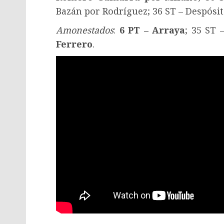
Bazán por Rodríguez; 36 ST – Despósit
Amonestados
:
6 PT – Arraya
; 35 ST 
Ferrero
.