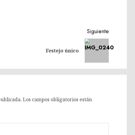
Siguiente
Entrada
Siguiente
Festejo único
anterior:
entrada:
publicada.
Los campos obligatorios están