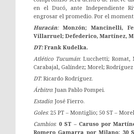
en el Ducó, ante Independiente Ri
engrosar el promedio. Por el momento
Huracán
:
Monzón; Mancinelli, Fe
Villarruel; Defederico, Martínez, M
DT
:
Frank Kudelka.
Atlético Tucumán
: Lucchetti; Romat,
Carabajal, Galíndez; Morel; Rodríguez 
DT
: Ricardo Rodríguez.
Árbitro
: Juan Pablo Pompei.
Estadio
: José Fierro.
Goles
: 25 PT – Montiglio; 50 ST – Morel
Cambios
:
0 ST – Caruso por Martín
Romero Gamarra por Milano
;
30 