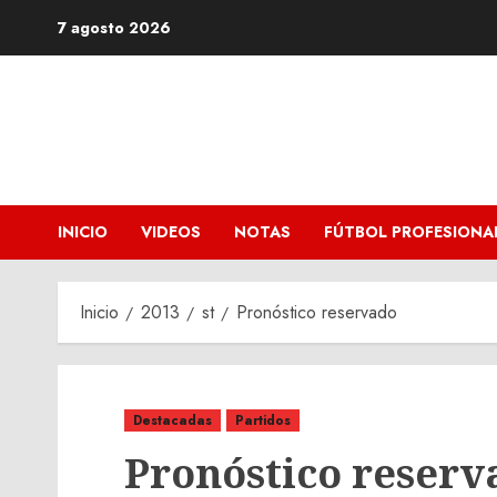
Saltar
7 agosto 2026
al
contenido
INICIO
VIDEOS
NOTAS
FÚTBOL PROFESIONA
Inicio
2013
st
Pronóstico reservado
Destacadas
Partidos
Pronóstico reserv